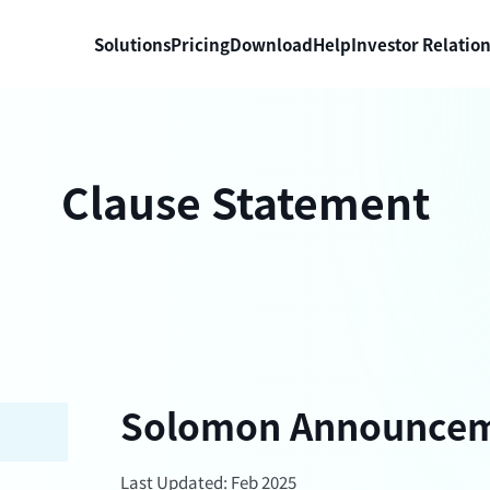
Solutions
Pricing
Download
Help
Investor Relatio
Clause Statement
Solomon Announce
Last Updated: Feb 2025