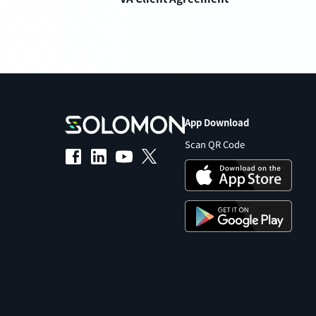
App Download
Scan QR Code