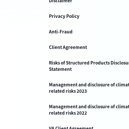
Disclaimer
Privacy Policy
Anti-Fraud
Client Agreement
Risks of Structured Products Disclosu
Statement
Management and disclosure of clima
related risks 2023
Management and disclosure of clima
related risks 2022
VA Client Agreement