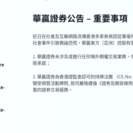
華贏證券公告 – 重要事項
近日在社會及互聯網路流傳香港多家券商因從事場
社會事件引致輿論恐慌，華贏東方（亞洲）控股有
1. 華贏證券未涉及或進行任何場外期權交易業務
險承諾；
re
2. 華贏證券為香港證監會認可的持牌法團 （CE.No: B
類受規管活動牌照, 我司嚴格遵循《證券及期貨條
te-
靠的證券交易服務。
te-