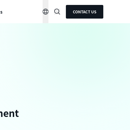
ns
CONTACT US
ment