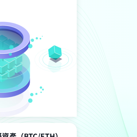
擬資
產
（BTC/ETH）