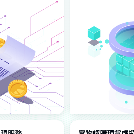
提現服務
實物認購現貨虛