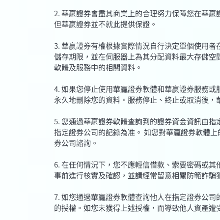
2. 華贏證券會盡其商業上的合理努力保障您在華
但華贏證券並不就此提供保證。
3. 華贏證券有權根據實際情況自行決定單個使用
儲存期限，並在伺服器上為其分配資料最大存儲空
軟體及服務中的相關資料。
4. 如果您停止使用華贏證券軟體和華贏證券服務
永久地刪除您的資料。服務停止、終止或取消後，
5. 您通過華贏證券軟體查詢到的證券資金資訊由
指定證券公司的記錄為准。 如您對華贏證券軟體
券公司諮詢。
6. 在任何情況下，您不應輕信借款、索要密碼或
事前進行核實及確認，並請經常留意相關防範詐騙
7. 如您通過華贏證券軟體查詢他人在指定證券公
的授權。如您未獲得上述授權，而導致他人資產遭