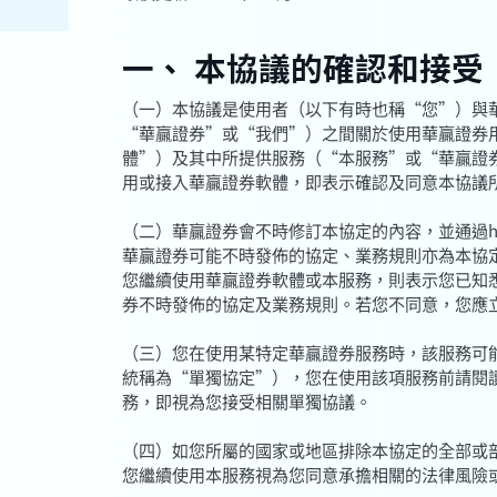
一、 本協議的確認和接受
（一）本協議是使用者（以下有時也稱“您”）與
“華贏證券”或“我們”）之間關於使用華贏證券
體”）及其中所提供服務（“本服務”或“華贏證
用或接入華贏證券軟體，即表示確認及同意本協議
（二）華贏證券會不時修訂本協定的內容，並通過https:
華贏證券可能不時發佈的協定、業務規則亦為本協
您繼續使用華贏證券軟體或本服務，則表示您已知
券不時發佈的協定及業務規則。若您不同意，您應
（三）您在使用某特定華贏證券服務時，該服務可
統稱為“單獨協定”），您在使用該項服務前請閱
務，即視為您接受相關單獨協議。
（四）如您所屬的國家或地區排除本協定的全部或
您繼續使用本服務視為您同意承擔相關的法律風險