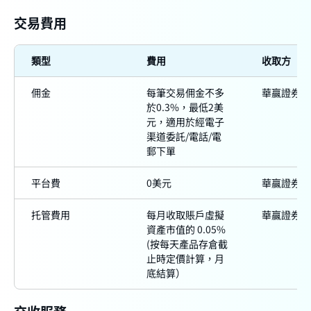
交易費用
類型
費用
收取方
佣金
每筆交易佣金不多
華贏證券
於0.3%，最低2美
元，適用於經電子
渠道委託/電話/電
郵下單
平台費
0美元
華贏證券
托管費用
每月收取賬戶虛擬
華贏證券
資產市值的 0.05%
(按每天產品存倉截
止時定價計算，月
底結算）